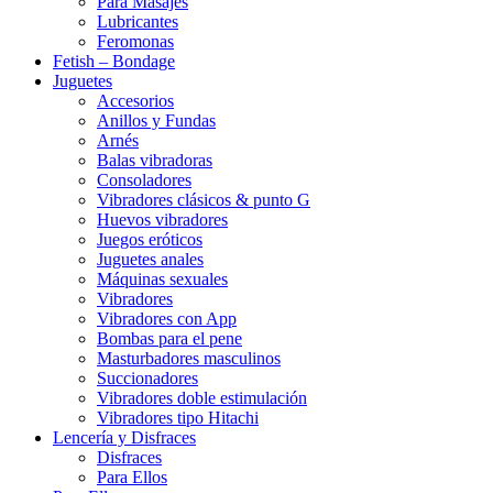
Para Masajes
Lubricantes
Feromonas
Fetish – Bondage
Juguetes
Accesorios
Anillos y Fundas
Arnés
Balas vibradoras
Consoladores
Vibradores clásicos & punto G
Huevos vibradores
Juegos eróticos
Juguetes anales
Máquinas sexuales
Vibradores
Vibradores con App
Bombas para el pene
Masturbadores masculinos
Succionadores
Vibradores doble estimulación
Vibradores tipo Hitachi
Lencería y Disfraces
Disfraces
Para Ellos