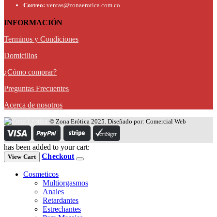
Correo:
ventas@zonaerotica.com.co
INFORMACIÓN
Terminos y Condiciones
Domicilios
¿Cómo comprar?
Preguntas Frecuentes
Acerca de nosotros
© Zona Erótica 2025. Diseñado por: Comercial Web
has been added to your cart:
Checkout
View Cart
Cosmeticos
Multiorgasmos
Anales
Retardantes
Estrechantes