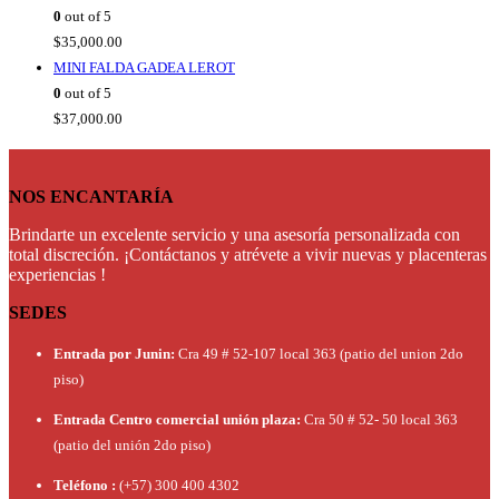
0
out of 5
$
35,000.00
MINI FALDA GADEA LEROT
0
out of 5
$
37,000.00
NOS ENCANTARÍA
Brindarte un excelente servicio y una asesoría personalizada con
total discreción. ¡Contáctanos y atrévete a vivir nuevas y placenteras
experiencias !
SEDES
Entrada por Junin:
Cra 49 # 52-107 local 363 (patio del union 2do
piso)
Entrada Centro comercial unión plaza:
Cra 50 # 52- 50 local 363
(patio del unión 2do piso)
Teléfono :
(+57) 300 400 4302