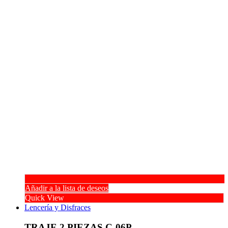
Añadir a la lista de deseos
Quick View
Lencería y Disfraces
TRAJE 2 PIEZAS C-06P