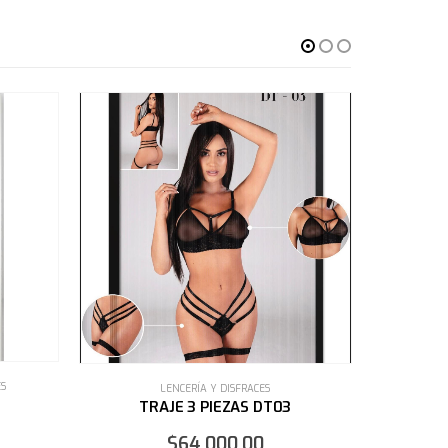
CONJU
LENCERÍA Y DISFRACES
ARNES CONJUNTO 2 PIEZAS
$
93,000.00