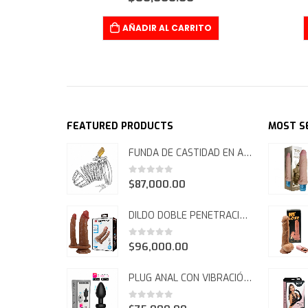
TO
AÑADIR AL CARRITO
FEATURED PRODUCTS
MOST S
FUNDA DE CASTIDAD EN ACERO FCT 1073
0
out of 5
$
87,000.00
DILDO DOBLE PENETRACIÓN GORAN FCT 1066
0
out of 5
$
96,000.00
PLUG ANAL CON VIBRACIÓN Y CONTROL POR APP FCT 1065
0
out of 5