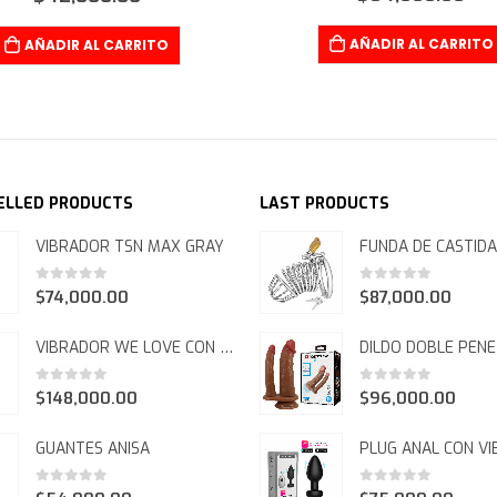
AÑADIR AL CARRITO
AÑADIR AL CARRITO
ELLED PRODUCTS
LAST PRODUCTS
VIBRADOR TSN MAX GRAY
0
out of 5
0
out of 5
$
74,000.00
$
87,000.00
VIBRADOR WE LOVE CON ROTACION RECARGABLE FCT 1078
0
out of 5
0
out of 5
$
148,000.00
$
96,000.00
GUANTES ANISA
0
out of 5
0
out of 5