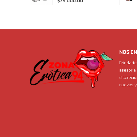
$
75,000.00
NOS EN
Brindarte
asesoría 
discreció
nuevas y 