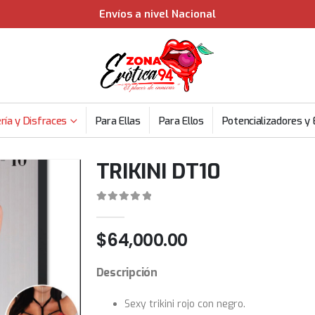
Envíos a nivel Nacional
ría y Disfraces
Para Ellas
Para Ellos
Potencializadores y 
TRIKINI DT10
0
out of 5
$
64,000.00
Descripción
Sexy trikini rojo con negro.