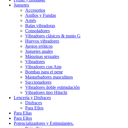
Juguetes
Accesorios
Anillos y Fundas
Arnés
Balas vibradoras
Consoladores
Vibradores clásicos & punto G
Huevos vibradores
Juegos eróticos
Juguetes anales
Máquinas sexuales
Vibradores
Vibradores con App
Bombas para el pene
Masturbadores masculinos
Succionadores
Vibradores doble estimulación
Vibradores tipo Hitachi
Lencería y Disfraces
Disfraces
Para Ellos
Para Ellas
Para Ellos
Potencializadores y Estimulantes.