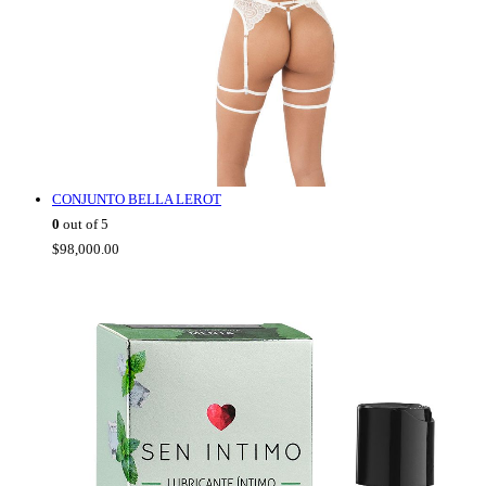
CONJUNTO BELLA LEROT
0
out of 5
$
98,000.00