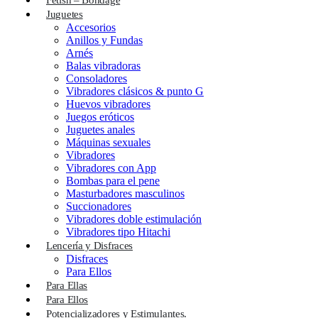
Fetish – Bondage
Juguetes
Accesorios
Anillos y Fundas
Arnés
Balas vibradoras
Consoladores
Vibradores clásicos & punto G
Huevos vibradores
Juegos eróticos
Juguetes anales
Máquinas sexuales
Vibradores
Vibradores con App
Bombas para el pene
Masturbadores masculinos
Succionadores
Vibradores doble estimulación
Vibradores tipo Hitachi
Lencería y Disfraces
Disfraces
Para Ellos
Para Ellas
Para Ellos
Potencializadores y Estimulantes.