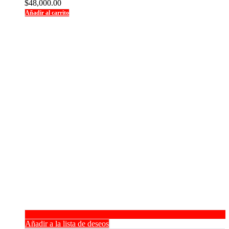
$
48,000.00
Añadir al carrito
Añadir a la lista de deseos