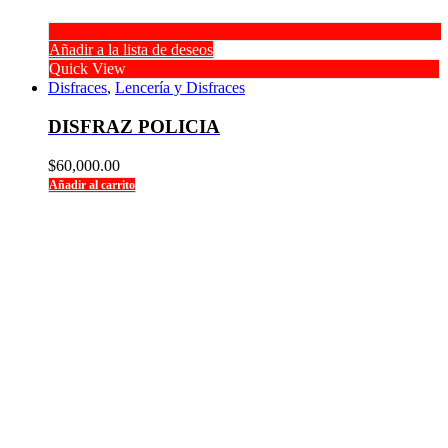
Añadir a la lista de deseos
Quick View
Disfraces
,
Lencería y Disfraces
DISFRAZ POLICIA
$
60,000.00
Añadir al carrito