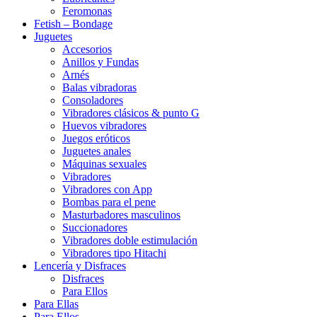
Feromonas
Fetish – Bondage
Juguetes
Accesorios
Anillos y Fundas
Arnés
Balas vibradoras
Consoladores
Vibradores clásicos & punto G
Huevos vibradores
Juegos eróticos
Juguetes anales
Máquinas sexuales
Vibradores
Vibradores con App
Bombas para el pene
Masturbadores masculinos
Succionadores
Vibradores doble estimulación
Vibradores tipo Hitachi
Lencería y Disfraces
Disfraces
Para Ellos
Para Ellas
Para Ellos