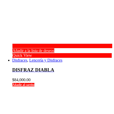
Añadir a la lista de deseos
Quick View
Disfraces
,
Lencería y Disfraces
DISFRAZ DIABLA
$
84,000.00
Añadir al carrito