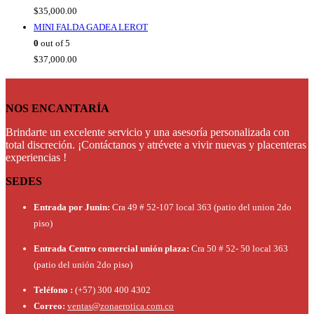
$
35,000.00
MINI FALDA GADEA LEROT
0
out of 5
$
37,000.00
NOS ENCANTARÍA
Brindarte un excelente servicio y una asesoría personalizada con
total discreción. ¡Contáctanos y atrévete a vivir nuevas y placenteras
experiencias !
SEDES
Entrada por Junin:
Cra 49 # 52-107 local 363 (patio del union 2do
piso)
Entrada Centro comercial unión plaza:
Cra 50 # 52- 50 local 363
(patio del unión 2do piso)
Teléfono :
(+57) 300 400 4302
Correo:
ventas@zonaerotica.com.co