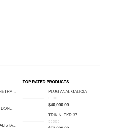
TR
TOP RATED PRODUCTS
ARNES DOBLE PENETRACION FCT 1132
PLUG ANAL GALICIA
0
out of 5
$
40,000.00
ARNES REALISTIC DONG CON VIBRACIÓN FCT 1131
TRIKINI TKR 37
CONSOLADOR REALISTA TITAN FCT 1127
0
out of 5