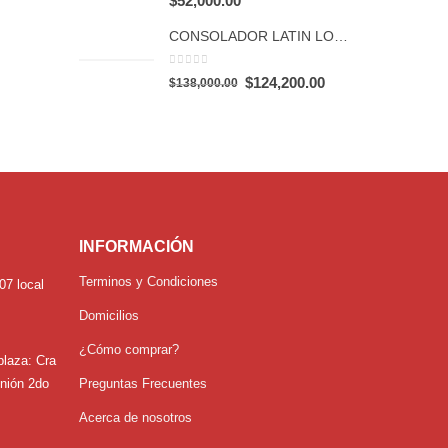
$
52,000.00
CONSOLADOR LATIN LOVER PIEL
0
out of 5
Original
Current
$
124,200.00
$
138,000.00
price
price
was:
is:
$138,000.00.
$124,200.00.
INFORMACIÓN
Terminos y Condiciones
07 local
Domicilios
¿Cómo comprar?
plaza:
Cra
unión 2do
Preguntas Frecuentes
Acerca de nosotros