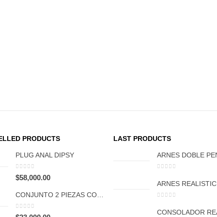
ELLED PRODUCTS
LAST PRODUCTS
PLUG ANAL DIPSY
0
out of 5
0
out of 5
$
58,000.00
CONJUNTO 2 PIEZAS CON 33
0
out of 5
0
out of 5