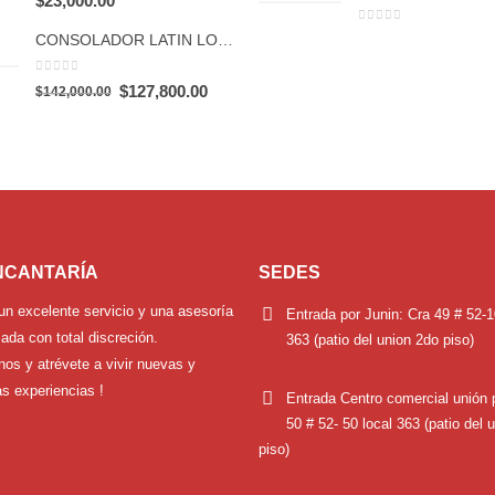
$
23,000.00
0
out of 5
CONSOLADOR LATIN LOVER STAR
0
out of 5
Original
Current
$
127,800.00
$
142,000.00
price
price
was:
is:
$142,000.00.
$127,800.00.
NCANTARÍA
SEDES
un excelente servicio y una asesoría
Entrada por Junin:
Cra 49 # 52-1
ada con total discreción.
363 (patio del union 2do piso)
nos y atrévete a vivir nuevas y
s experiencias !
Entrada Centro comercial unión 
50 # 52- 50 local 363 (patio del 
piso)