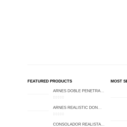
FEATURED PRODUCTS
MOST S
ARNES DOBLE PENETRACION FCT 1132
0
out of 5
ARNES REALISTIC DONG CON VIBRACIÓN FCT 1131
0
out of 5
CONSOLADOR REALISTA TITAN FCT 1127