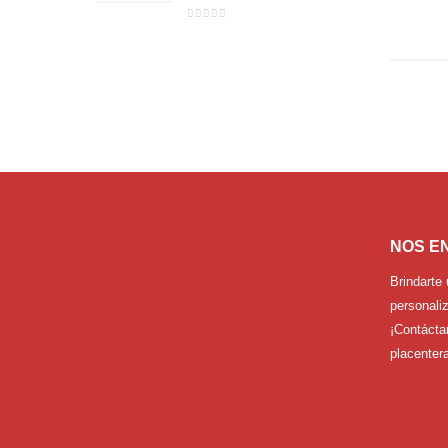
0
out of 5
NOS E
Brindarte 
personaliz
¡Contácta
placentera