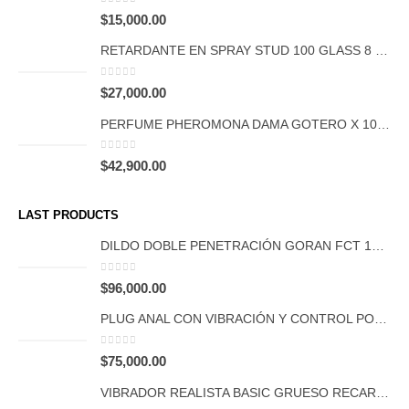
0
out of 5
$
15,000.00
RETARDANTE EN SPRAY STUD 100 GLASS 8 ML
0
out of 5
$
27,000.00
PERFUME PHEROMONA DAMA GOTERO X 10 ML SEN INTIMO
0
out of 5
$
42,900.00
LAST PRODUCTS
DILDO DOBLE PENETRACIÓN GORAN FCT 1066
0
out of 5
$
96,000.00
PLUG ANAL CON VIBRACIÓN Y CONTROL POR APP FCT 1065
0
out of 5
$
75,000.00
VIBRADOR REALISTA BASIC GRUESO RECARGABLE FCT 1047