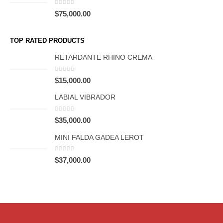
0
out of 5
$
75,000.00
TOP RATED PRODUCTS
RETARDANTE RHINO CREMA
0
out of 5
$
15,000.00
LABIAL VIBRADOR
0
out of 5
$
35,000.00
MINI FALDA GADEA LEROT
0
out of 5
$
37,000.00