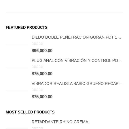
FEATURED PRODUCTS
DILDO DOBLE PENETRACIÓN GORAN FCT 1066
0
out of 5
$
96,000.00
PLUG ANAL CON VIBRACIÓN Y CONTROL POR APP FCT 1065
0
out of 5
$
75,000.00
VIBRADOR REALISTA BASIC GRUESO RECARGABLE FCT 1047
0
out of 5
$
75,000.00
MOST SELLED PRODUCTS
RETARDANTE RHINO CREMA