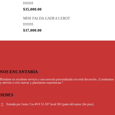
RETARDANTE RHINO CREMA
0
out of 5
$
15,000.00
LABIAL VIBRADOR
0
out of 5
$
35,000.00
MINI FALDA GADEA LEROT
0
out of 5
$
37,000.00
NOS ENCANTARÍA
Brindarte un excelente servicio y una asesoría personalizada con total discreción. ¡Contáctanos
y atrévete a vivir nuevas y placenteras experiencias !