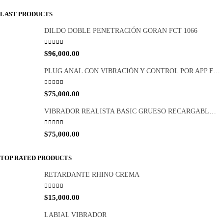
$
27,000.00
PERFUME PHEROMONA DAMA GOTERO X 10 ML SEN INTIMO
0
out of 5
$
42,900.00
LAST PRODUCTS
DILDO DOBLE PENETRACIÓN GORAN FCT 1066
0
out of 5
$
96,000.00
PLUG ANAL CON VIBRACIÓN Y CONTROL POR APP FCT 1065
0
out of 5
$
75,000.00
VIBRADOR REALISTA BASIC GRUESO RECARGABLE FCT 1047
0
out of 5
$
75,000.00
TOP RATED PRODUCTS