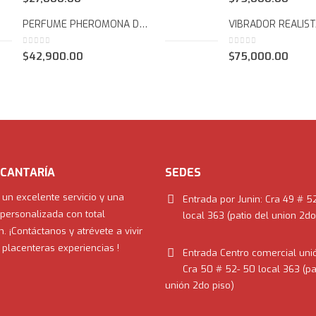
RETARDANTE RHINO CREMA
0
out of 5
0
out of 5
$
15,000.00
$
96,000.00
RETARDANTE EN SPRAY STUD 100 GLASS 8 ML
0
out of 5
0
out of 5
$
27,000.00
$
75,000.00
PERFUME PHEROMONA DAMA GOTERO X 10 ML SEN INTIMO
0
out of 5
0
out of 5
$
42,900.00
$
75,000.00
CANTARÍA
SEDES
 un excelente servicio y una
Entrada por Junin:
Cra 49 # 5
personalizada con total
local 363 (patio del union 2do