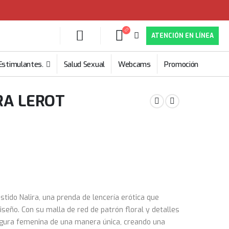
ATENCIÓN EN LÍNEA
Estimulantes.
Salud Sexual
Webcams
Promoción
RA LEROT
estido Nalira, una prenda de lencería erótica que
seño. Con su malla de red de patrón floral y detalles
 figura femenina de una manera única, creando una