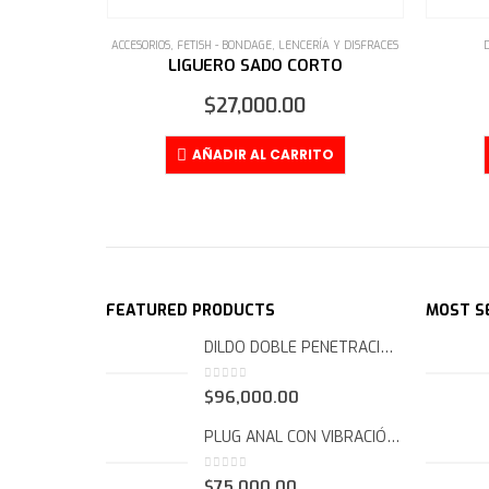
RÍA Y DISFRACES
DISFRACES
,
LENCERÍA Y DISFRACES
ORTO
DISFRAZ DIABLA SEXY
$
80,000.00
ITO
AÑADIR AL CARRITO
FEATURED PRODUCTS
MOST S