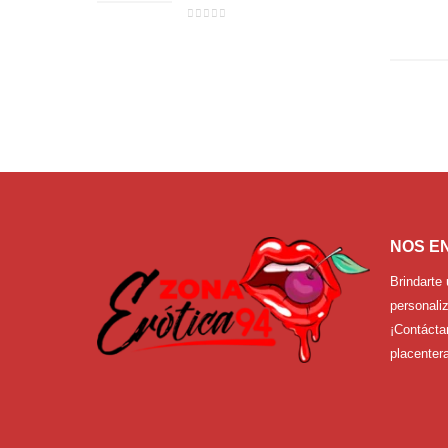
0
out of 5
NOS E
Brindarte 
personaliz
¡Contácta
placentera