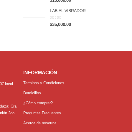
$
15,000.00
LABIAL VIBRADOR
0
out of 5
$
35,000.00
INFORMACIÓN
Terminos y Condiciones
07 local
Domicilios
¿Cómo comprar?
plaza:
Cra
unión 2do
Preguntas Frecuentes
Acerca de nosotros