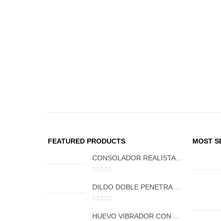
FEATURED PRODUCTS
MOST S
CONSOLADOR REALISTA TITAN FCT 1127
0
out of 5
DILDO DOBLE PENETRACIÓN JELLY CON VENTOSA FCT 1054
0
out of 5
HUEVO VIBRADOR CON APP BALLENA FCT 1108