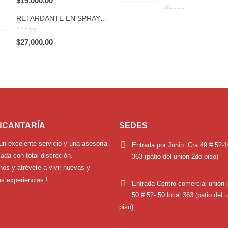
$
15,000.00
0
out of 5
RETARDANTE EN SPRAY STUD 100 GLASS 8 ML
0
out of 5
$
27,000.00
NCANTARÍA
SEDES
un excelente servicio y una asesoría
Entrada por Junin:
Cra 49 # 52-1
ada con total discreción.
363 (patio del union 2do piso)
nos y atrévete a vivir nuevas y
s experiencias !
Entrada Centro comercial unión 
50 # 52- 50 local 363 (patio del 
piso)