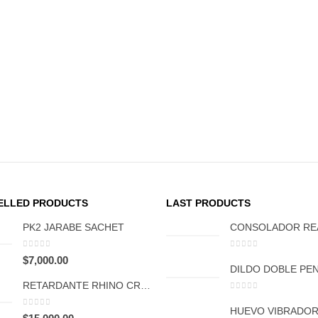
ELLED PRODUCTS
LAST PRODUCTS
PK2 JARABE SACHET
0
out of 5
0
out of 5
$
7,000.00
RETARDANTE RHINO CREMA
0
out of 5
0
out of 5