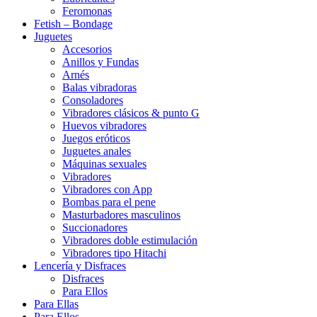
Feromonas
Fetish – Bondage
Juguetes
Accesorios
Anillos y Fundas
Arnés
Balas vibradoras
Consoladores
Vibradores clásicos & punto G
Huevos vibradores
Juegos eróticos
Juguetes anales
Máquinas sexuales
Vibradores
Vibradores con App
Bombas para el pene
Masturbadores masculinos
Succionadores
Vibradores doble estimulación
Vibradores tipo Hitachi
Lencería y Disfraces
Disfraces
Para Ellos
Para Ellas
Para Ellos