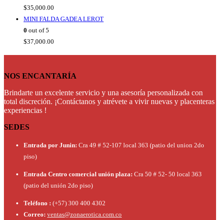
$
35,000.00
MINI FALDA GADEA LEROT
0
out of 5
$
37,000.00
NOS ENCANTARÍA
Brindarte un excelente servicio y una asesoría personalizada con
total discreción. ¡Contáctanos y atrévete a vivir nuevas y placenteras
experiencias !
SEDES
Entrada por Junin:
Cra 49 # 52-107 local 363 (patio del union 2do
piso)
Entrada Centro comercial unión plaza:
Cra 50 # 52- 50 local 363
(patio del unión 2do piso)
Teléfono :
(+57) 300 400 4302
Correo:
ventas@zonaerotica.com.co