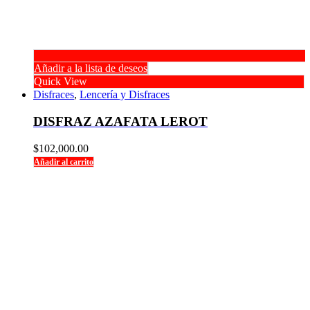
Añadir a la lista de deseos
Quick View
Disfraces
,
Lencería y Disfraces
DISFRAZ AZAFATA LEROT
$
102,000.00
Añadir al carrito