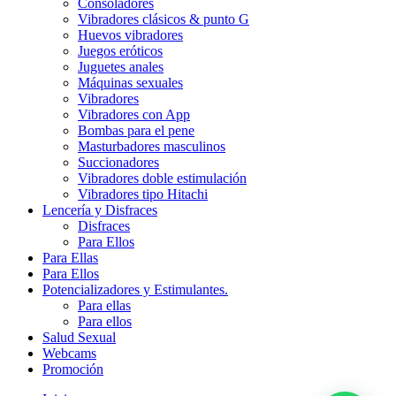
Consoladores
Vibradores clásicos & punto G
Huevos vibradores
Juegos eróticos
Juguetes anales
Máquinas sexuales
Vibradores
Vibradores con App
Bombas para el pene
Masturbadores masculinos
Succionadores
Vibradores doble estimulación
Vibradores tipo Hitachi
Lencería y Disfraces
Disfraces
Para Ellos
Para Ellas
Para Ellos
Potencializadores y Estimulantes.
Para ellas
Para ellos
Salud Sexual
Webcams
Promoción