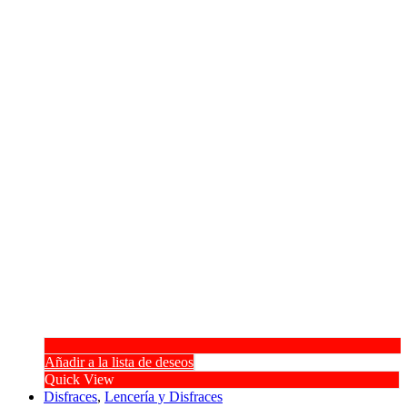
Añadir a la lista de deseos
Quick View
Disfraces
,
Lencería y Disfraces