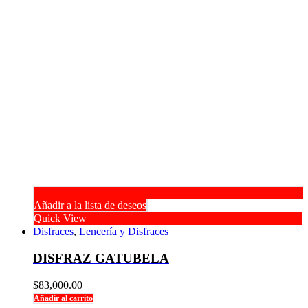
Añadir a la lista de deseos
Quick View
Disfraces
,
Lencería y Disfraces
DISFRAZ GATUBELA
$
83,000.00
Añadir al carrito