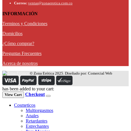
Correo:
ventas@zonaerotica.com.co
INFORMACIÓN
Terminos y Condiciones
Domicilios
¿Cómo comprar?
Preguntas Frecuentes
Acerca de nosotros
© Zona Erótica 2025. Diseñado por: Comercial Web
has been added to your cart:
Checkout
View Cart
Cosmeticos
Multiorgasmos
Anales
Retardantes
Estrechantes