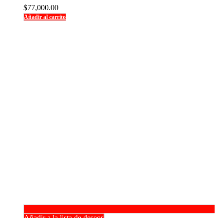
$
77,000.00
Añadir al carrito
Añadir a la lista de deseos