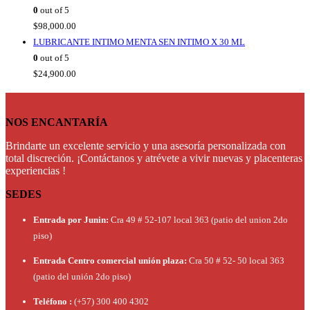
0
out of 5
$
98,000.00
LUBRICANTE INTIMO MENTA SEN INTIMO X 30 ML
0
out of 5
$
24,900.00
NOS ENCANTARÍA
Brindarte un excelente servicio y una asesoría personalizada con
total discreción. ¡Contáctanos y atrévete a vivir nuevas y placenteras
experiencias !
SEDES
Entrada por Junin:
Cra 49 # 52-107 local 363 (patio del union 2do
piso)
Entrada Centro comercial unión plaza:
Cra 50 # 52- 50 local 363
(patio del unión 2do piso)
Teléfono :
(+57) 300 400 4302