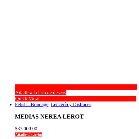
Añadir a la lista de deseos
Quick View
Fetish - Bondage
,
Lencería y Disfraces
MEDIAS NEREA LEROT
$
37,000.00
Añadir al carrito