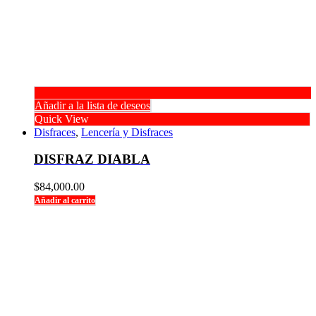
Añadir a la lista de deseos
Quick View
Disfraces
,
Lencería y Disfraces
DISFRAZ DIABLA
$
84,000.00
Añadir al carrito