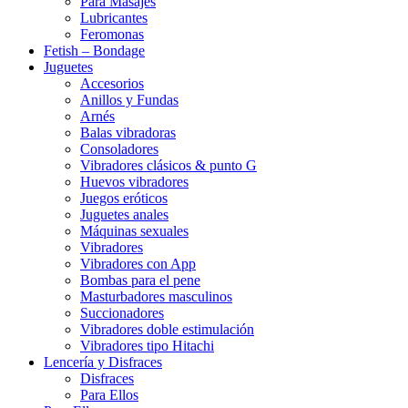
Para Masajes
Lubricantes
Feromonas
Fetish – Bondage
Juguetes
Accesorios
Anillos y Fundas
Arnés
Balas vibradoras
Consoladores
Vibradores clásicos & punto G
Huevos vibradores
Juegos eróticos
Juguetes anales
Máquinas sexuales
Vibradores
Vibradores con App
Bombas para el pene
Masturbadores masculinos
Succionadores
Vibradores doble estimulación
Vibradores tipo Hitachi
Lencería y Disfraces
Disfraces
Para Ellos