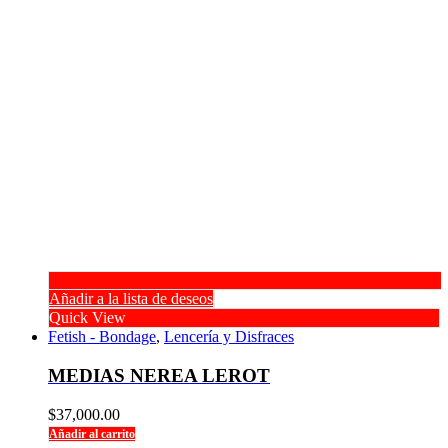
Añadir a la lista de deseos
Quick View
Fetish - Bondage
,
Lencería y Disfraces
MEDIAS NEREA LEROT
$
37,000.00
Añadir al carrito