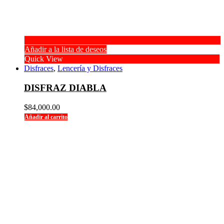
Añadir a la lista de deseos
Quick View
Disfraces
,
Lencería y Disfraces
DISFRAZ DIABLA
$
84,000.00
Añadir al carrito