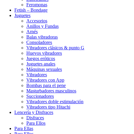
Feromonas
Fetish – Bondage
Juguetes
Accesorios
Anillos y Fundas
Arnés
Balas vibradoras
Consoladores
Vibradores clásicos & punto G
Huevos vibradores
Juegos eróticos
Juguetes anales
Máquinas sexuales
Vibradores
Vibradores con App
Bombas para el pene
Masturbadores masculinos
Succionadores
Vibradores doble estimulación
Vibradores tipo Hitachi
Lencería y Disfraces
Disfraces
Para Ellos
Para Ellas
Para Ellos