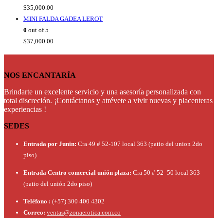
$
35,000.00
MINI FALDA GADEA LEROT
0
out of 5
$
37,000.00
NOS ENCANTARÍA
Brindarte un excelente servicio y una asesoría personalizada con
total discreción. ¡Contáctanos y atrévete a vivir nuevas y placenteras
experiencias !
SEDES
Entrada por Junin:
Cra 49 # 52-107 local 363 (patio del union 2do
piso)
Entrada Centro comercial unión plaza:
Cra 50 # 52- 50 local 363
(patio del unión 2do piso)
Teléfono :
(+57) 300 400 4302
Correo:
ventas@zonaerotica.com.co