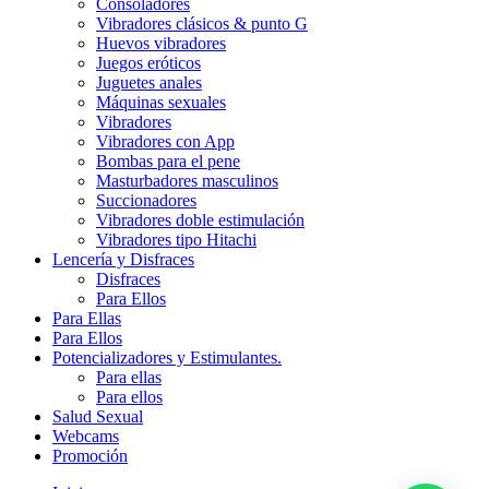
Consoladores
Vibradores clásicos & punto G
Huevos vibradores
Juegos eróticos
Juguetes anales
Máquinas sexuales
Vibradores
Vibradores con App
Bombas para el pene
Masturbadores masculinos
Succionadores
Vibradores doble estimulación
Vibradores tipo Hitachi
Lencería y Disfraces
Disfraces
Para Ellos
Para Ellas
Para Ellos
Potencializadores y Estimulantes.
Para ellas
Para ellos
Salud Sexual
Webcams
Promoción