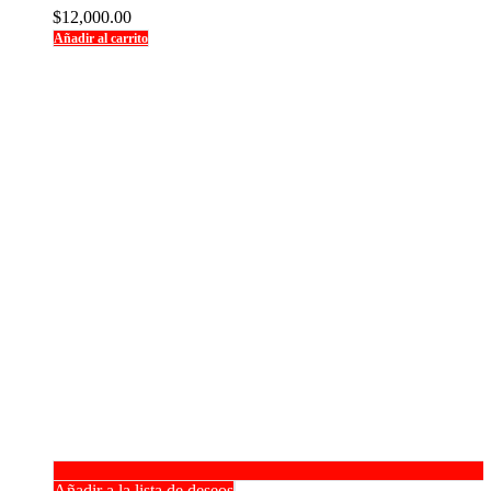
$
12,000.00
Añadir al carrito
Añadir a la lista de deseos