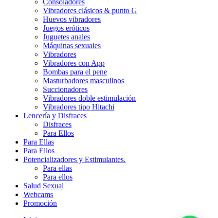
Consoladores
Vibradores clásicos & punto G
Huevos vibradores
Juegos eróticos
Juguetes anales
Máquinas sexuales
Vibradores
Vibradores con App
Bombas para el pene
Masturbadores masculinos
Succionadores
Vibradores doble estimulación
Vibradores tipo Hitachi
Lencería y Disfraces
Disfraces
Para Ellos
Para Ellas
Para Ellos
Potencializadores y Estimulantes.
Para ellas
Para ellos
Salud Sexual
Webcams
Promoción