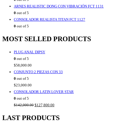
ARNES REALISTIC DONG CON VIBRACIÓN FCT 1131
0
out of 5
CONSOLADOR REALISTA TITAN FCT 1127
0
out of 5
MOST SELLED PRODUCTS
PLUG ANAL DIPSY
0
out of 5
$
58,000.00
CONJUNTO 2 PIEZAS CON 33
0
out of 5
$
23,000.00
CONSOLADOR LATIN LOVER STAR
0
out of 5
Original
Current
$
142,000.00
$
127,800.00
price
price
LAST PRODUCTS
was:
is:
$142,000.00.
$127,800.00.