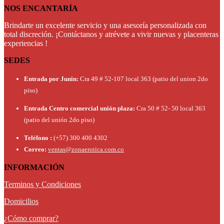
$138,000.00.
$124,200.00.
NOS ENCANTARÍA
Brindarte un excelente servicio y una asesoría personalizada con
total discreción. ¡Contáctanos y atrévete a vivir nuevas y placenteras
experiencias !
SEDES
Entrada por Junin:
Cra 49 # 52-107 local 363 (patio del union 2do
piso)
Entrada Centro comercial unión plaza:
Cra 50 # 52- 50 local 363
(patio del unión 2do piso)
Teléfono :
(+57) 300 400 4302
Correo:
ventas@zonaerotica.com.co
INFORMACIÓN
Terminos y Condiciones
Domicilios
¿Cómo comprar?