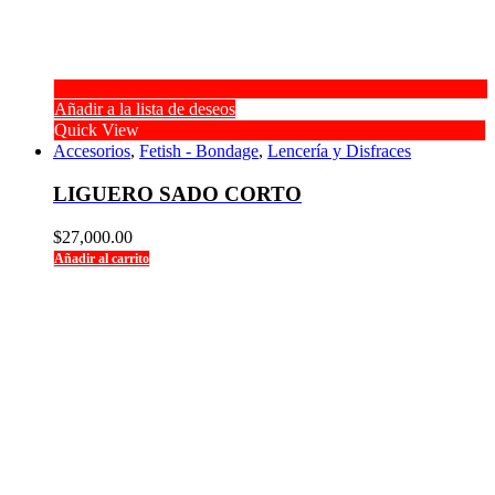
Añadir a la lista de deseos
Quick View
Accesorios
,
Fetish - Bondage
,
Lencería y Disfraces
LIGUERO SADO CORTO
$
27,000.00
Añadir al carrito