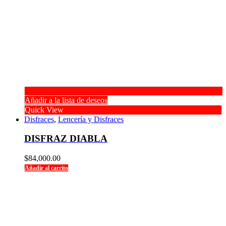
Añadir a la lista de deseos
Quick View
Disfraces
,
Lencería y Disfraces
DISFRAZ DIABLA
$
84,000.00
Añadir al carrito