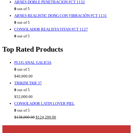
ARNES DOBLE PENETRACION FCT 1132
0
out of 5
ARNES REALISTIC DONG CON VIBRACIÓN FCT 1131
0
out of 5
CONSOLADOR REALISTA TITAN FCT 1127
0
out of 5
Top Rated Products
PLUG ANAL GALICIA
0
out of 5
$
40,000.00
TRIKINI TKR 37
0
out of 5
$
52,000.00
CONSOLADOR LATIN LOVER PIEL
0
out of 5
Original
Current
$
138,000.00
$
124,200.00
price
price
was:
is: