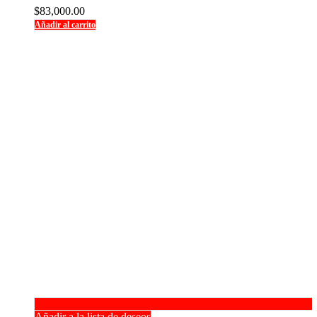
$
83,000.00
Añadir al carrito
Añadir a la lista de deseos