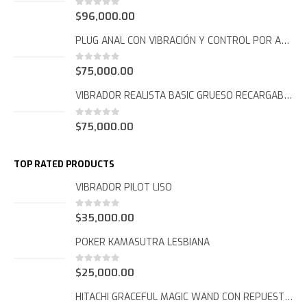
0
out of 5
$
96,000.00
PLUG ANAL CON VIBRACIÓN Y CONTROL POR APP FCT 1065
0
out of 5
$
75,000.00
VIBRADOR REALISTA BASIC GRUESO RECARGABLE FCT 1047
0
out of 5
$
75,000.00
TOP RATED PRODUCTS
VIBRADOR PILOT LISO
0
out of 5
$
35,000.00
POKER KAMASUTRA LESBIANA
0
out of 5
$
25,000.00
HITACHI GRACEFUL MAGIC WAND CON REPUESTOS