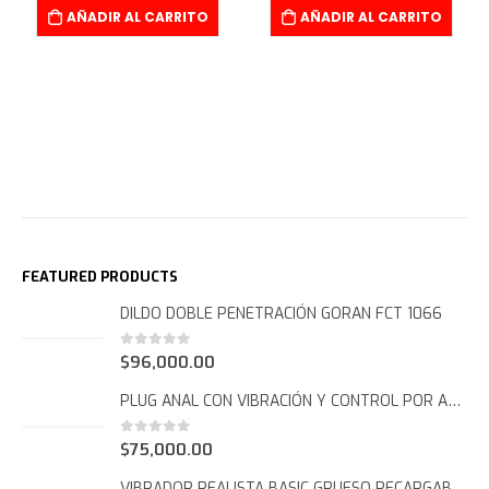
AÑADIR AL CARRITO
AÑADIR AL CARRITO
FEATURED PRODUCTS
DILDO DOBLE PENETRACIÓN GORAN FCT 1066
0
out of 5
$
96,000.00
PLUG ANAL CON VIBRACIÓN Y CONTROL POR APP FCT 1065
0
out of 5
$
75,000.00
VIBRADOR REALISTA BASIC GRUESO RECARGABLE FCT 1047