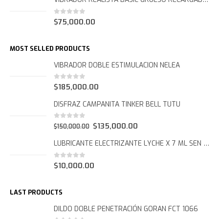
0
out of 5
$
75,000.00
MOST SELLED PRODUCTS
VIBRADOR DOBLE ESTIMULACION NELEA
0
out of 5
$
185,000.00
DISFRAZ CAMPANITA TINKER BELL TUTU
0
out of 5
Original
Current
$
135,000.00
$
150,000.00
price
price
LUBRICANTE ELECTRIZANTE LYCHE X 7 ML SEN INTIMO
was:
is:
$150,000.00.
$135,000.00.
0
out of 5
$
10,000.00
LAST PRODUCTS
DILDO DOBLE PENETRACIÓN GORAN FCT 1066