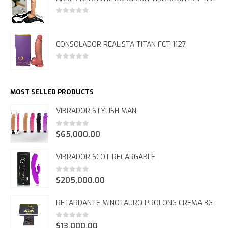
0
out of 5
CONSOLADOR REALISTA TITAN FCT 1127
0
out of 5
MOST SELLED PRODUCTS
VIBRADOR STYLISH MAN
0
out of 5
$
65,000.00
VIBRADOR SCOT RECARGABLE
0
out of 5
$
205,000.00
RETARDANTE MINOTAURO PROLONG CREMA 3G
0
out of 5
$
13,000.00