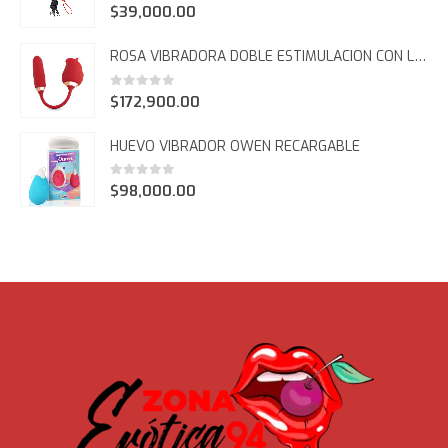
0
out of 5
$
39,000.00
ROSA VIBRADORA DOBLE ESTIMULACION CON LENGUA FCT 964
0
out of 5
$
172,900.00
HUEVO VIBRADOR OWEN RECARGABLE
0
out of 5
$
98,000.00