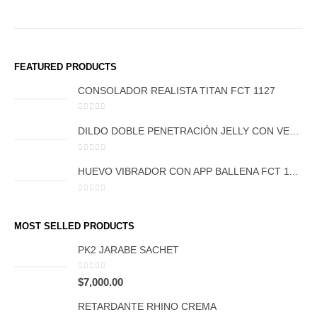
FEATURED PRODUCTS
CONSOLADOR REALISTA TITAN FCT 1127
0
out of 5
DILDO DOBLE PENETRACIÓN JELLY CON VENTOSA FCT 1054
0
out of 5
HUEVO VIBRADOR CON APP BALLENA FCT 1108
0
out of 5
MOST SELLED PRODUCTS
PK2 JARABE SACHET
0
out of 5
$
7,000.00
RETARDANTE RHINO CREMA