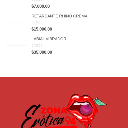
0
out of 5
$
7,000.00
RETARDANTE RHINO CREMA
0
out of 5
$
15,000.00
LABIAL VIBRADOR
0
out of 5
$
35,000.00