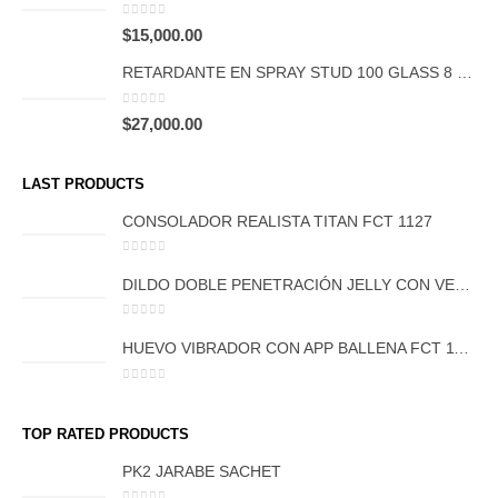
0
out of 5
$
15,000.00
RETARDANTE EN SPRAY STUD 100 GLASS 8 ML
0
out of 5
$
27,000.00
LAST PRODUCTS
CONSOLADOR REALISTA TITAN FCT 1127
0
out of 5
DILDO DOBLE PENETRACIÓN JELLY CON VENTOSA FCT 1054
0
out of 5
HUEVO VIBRADOR CON APP BALLENA FCT 1108
0
out of 5
TOP RATED PRODUCTS
PK2 JARABE SACHET