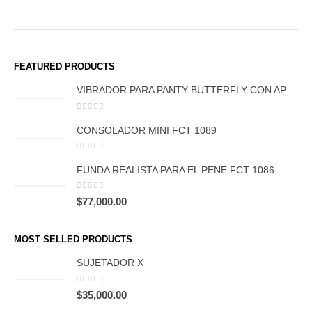
FEATURED PRODUCTS
VIBRADOR PARA PANTY BUTTERFLY CON APP FCT 1106
0
out of 5
CONSOLADOR MINI FCT 1089
0
out of 5
FUNDA REALISTA PARA EL PENE FCT 1086
0
out of 5
$
77,000.00
MOST SELLED PRODUCTS
SUJETADOR X
0
out of 5
$
35,000.00