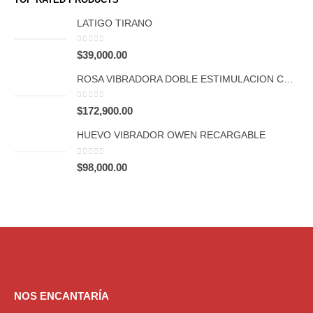
LATIGO TIRANO
0
out of 5
$
39,000.00
ROSA VIBRADORA DOBLE ESTIMULACION CON LENGUA FCT 964
0
out of 5
$
172,900.00
HUEVO VIBRADOR OWEN RECARGABLE
0
out of 5
$
98,000.00
NOS ENCANTARÍA