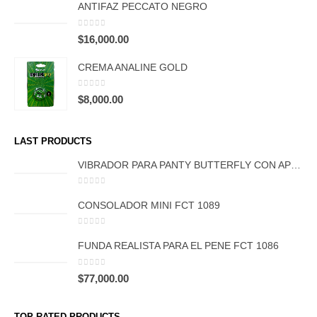
ANTIFAZ PECCATO NEGRO
0
out of 5
$
16,000.00
CREMA ANALINE GOLD
0
out of 5
$
8,000.00
LAST PRODUCTS
VIBRADOR PARA PANTY BUTTERFLY CON APP FCT 1106
0
out of 5
CONSOLADOR MINI FCT 1089
0
out of 5
FUNDA REALISTA PARA EL PENE FCT 1086
0
out of 5
$
77,000.00
TOP RATED PRODUCTS