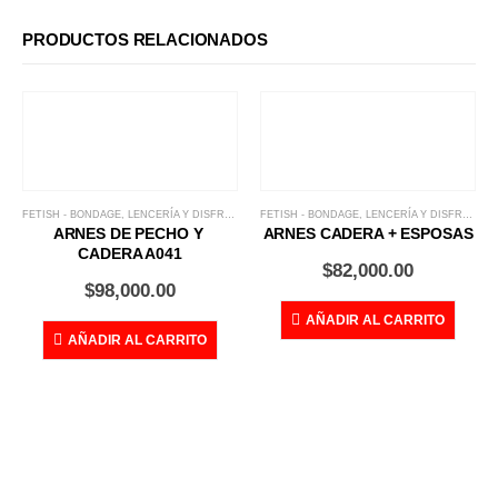
PRODUCTOS RELACIONADOS
FETISH - BONDAGE
,
LENCERÍA Y DISFRACES
FETISH - BONDAGE
,
LENCERÍA Y DISFRACES
ARNES DE PECHO Y 
ARNES CADERA + ESPOSAS
CADERA A041
$
82,000.00
$
98,000.00
AÑADIR AL CARRITO
AÑADIR AL CARRITO