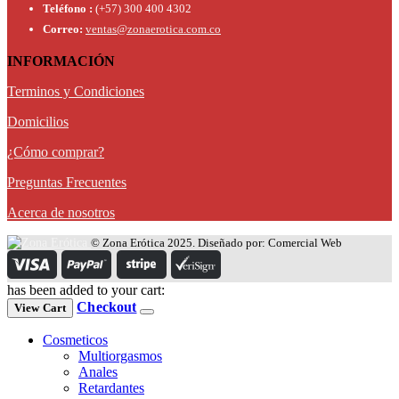
Teléfono :
(+57) 300 400 4302
Correo:
ventas@zonaerotica.com.co
INFORMACIÓN
Terminos y Condiciones
Domicilios
¿Cómo comprar?
Preguntas Frecuentes
Acerca de nosotros
© Zona Erótica 2025. Diseñado por: Comercial Web
has been added to your cart:
Checkout
View Cart
Cosmeticos
Multiorgasmos
Anales
Retardantes