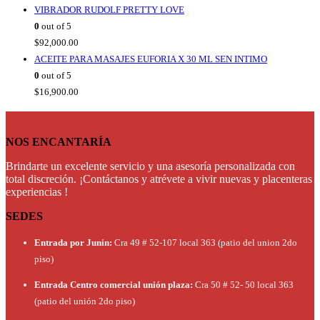
VIBRADOR RUDOLF PRETTY LOVE
0
out of 5
$
92,000.00
ACEITE PARA MASAJES EUFORIA X 30 ML SEN INTIMO
0
out of 5
$
16,900.00
NOS ENCANTARÍA
Brindarte un excelente servicio y una asesoría personalizada con
total discreción. ¡Contáctanos y atrévete a vivir nuevas y placenteras
experiencias !
SEDES
Entrada por Junin:
Cra 49 # 52-107 local 363 (patio del union 2do
piso)
Entrada Centro comercial unión plaza:
Cra 50 # 52- 50 local 363
(patio del unión 2do piso)