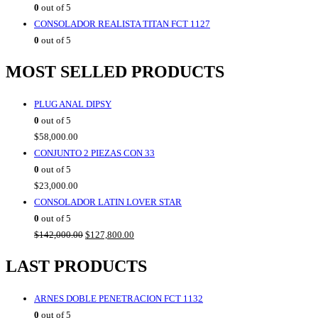
0
out of 5
CONSOLADOR REALISTA TITAN FCT 1127
0
out of 5
MOST SELLED PRODUCTS
PLUG ANAL DIPSY
0
out of 5
$
58,000.00
CONJUNTO 2 PIEZAS CON 33
0
out of 5
$
23,000.00
CONSOLADOR LATIN LOVER STAR
0
out of 5
Original
Current
$
142,000.00
$
127,800.00
price
price
LAST PRODUCTS
was:
is:
$142,000.00.
$127,800.00.
ARNES DOBLE PENETRACION FCT 1132
0
out of 5