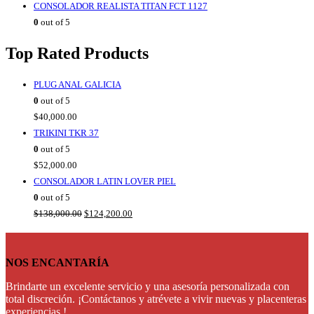
CONSOLADOR REALISTA TITAN FCT 1127
0
out of 5
Top Rated Products
PLUG ANAL GALICIA
0
out of 5
$
40,000.00
TRIKINI TKR 37
0
out of 5
$
52,000.00
CONSOLADOR LATIN LOVER PIEL
0
out of 5
Original
Current
$
138,000.00
$
124,200.00
price
price
was:
is:
$138,000.00.
$124,200.00.
NOS ENCANTARÍA
Brindarte un excelente servicio y una asesoría personalizada con
total discreción. ¡Contáctanos y atrévete a vivir nuevas y placenteras
experiencias !