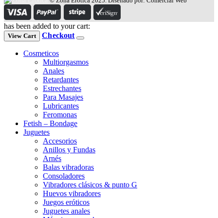
© Zona Erótica 2025. Diseñado por: Comercial Web
has been added to your cart:
Checkout
View Cart
Cosmeticos
Multiorgasmos
Anales
Retardantes
Estrechantes
Para Masajes
Lubricantes
Feromonas
Fetish – Bondage
Juguetes
Accesorios
Anillos y Fundas
Arnés
Balas vibradoras
Consoladores
Vibradores clásicos & punto G
Huevos vibradores
Juegos eróticos
Juguetes anales