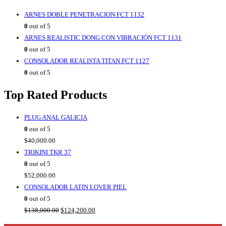
$142,000.00.
$127,800.00.
ARNES DOBLE PENETRACION FCT 1132
0
out of 5
ARNES REALISTIC DONG CON VIBRACIÓN FCT 1131
0
out of 5
CONSOLADOR REALISTA TITAN FCT 1127
0
out of 5
Top Rated Products
PLUG ANAL GALICIA
0
out of 5
$
40,000.00
TRIKINI TKR 37
0
out of 5
$
52,000.00
CONSOLADOR LATIN LOVER PIEL
0
out of 5
Original
Current
$
138,000.00
$
124,200.00
price
price