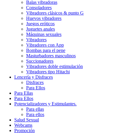
Balas vibradoras
Consoladores
Vibradores clásicos & punto G
Huevos vibradores
Juegos eróticos
Juguetes anales
Máquinas sexuales
Vibradores
Vibradores con App
Bombas para el pene
Masturbadores masculinos
Succionadores
Vibradores doble estimulación
Vibradores tipo Hitachi
Lencería y Disfraces
Disfraces
Para Ellos
Para Ellas
Para Ellos
Potencializadores y Estimulantes.
Para ellas
Para ellos
Salud Sexual
Webcams
Promoción