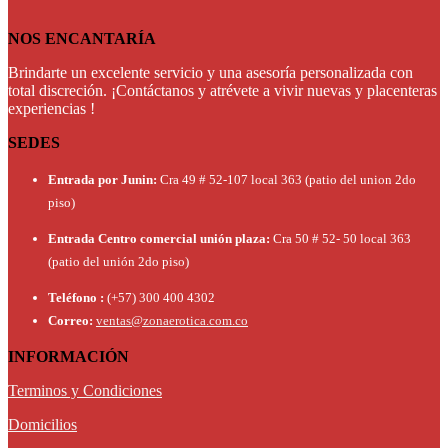
was:
is:
$138,000.00.
$124,200.00.
NOS ENCANTARÍA
Brindarte un excelente servicio y una asesoría personalizada con
total discreción. ¡Contáctanos y atrévete a vivir nuevas y placenteras
experiencias !
SEDES
Entrada por Junin:
Cra 49 # 52-107 local 363 (patio del union 2do
piso)
Entrada Centro comercial unión plaza:
Cra 50 # 52- 50 local 363
(patio del unión 2do piso)
Teléfono :
(+57) 300 400 4302
Correo:
ventas@zonaerotica.com.co
INFORMACIÓN
Terminos y Condiciones
Domicilios