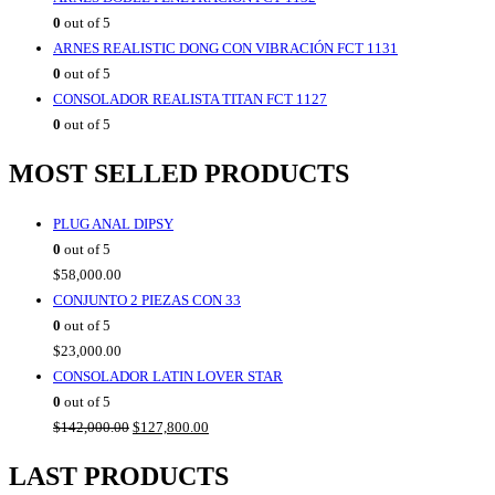
0
out of 5
ARNES REALISTIC DONG CON VIBRACIÓN FCT 1131
0
out of 5
CONSOLADOR REALISTA TITAN FCT 1127
0
out of 5
MOST SELLED PRODUCTS
PLUG ANAL DIPSY
0
out of 5
$
58,000.00
CONJUNTO 2 PIEZAS CON 33
0
out of 5
$
23,000.00
CONSOLADOR LATIN LOVER STAR
0
out of 5
Original
Current
$
142,000.00
$
127,800.00
price
price
LAST PRODUCTS
was:
is: