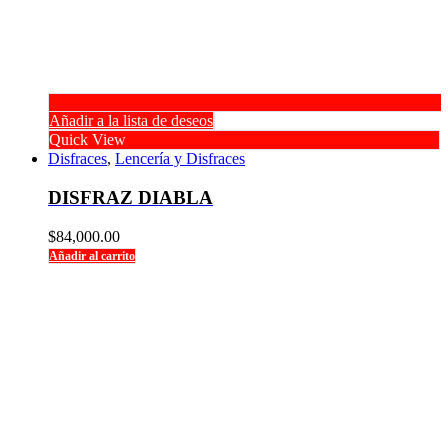
Añadir a la lista de deseos
Quick View
Disfraces
,
Lencería y Disfraces
DISFRAZ DIABLA
$
84,000.00
Añadir al carrito