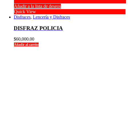
Añadir a la lista de deseos
Quick View
Disfraces
,
Lencería y Disfraces
DISFRAZ POLICIA
$
60,000.00
Añadir al carrito