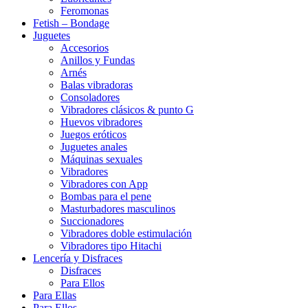
Feromonas
Fetish – Bondage
Juguetes
Accesorios
Anillos y Fundas
Arnés
Balas vibradoras
Consoladores
Vibradores clásicos & punto G
Huevos vibradores
Juegos eróticos
Juguetes anales
Máquinas sexuales
Vibradores
Vibradores con App
Bombas para el pene
Masturbadores masculinos
Succionadores
Vibradores doble estimulación
Vibradores tipo Hitachi
Lencería y Disfraces
Disfraces
Para Ellos
Para Ellas
Para Ellos