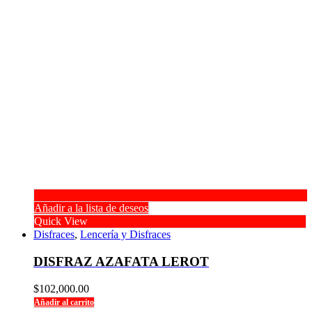
Añadir a la lista de deseos
Quick View
Disfraces
,
Lencería y Disfraces
DISFRAZ AZAFATA LEROT
$
102,000.00
Añadir al carrito