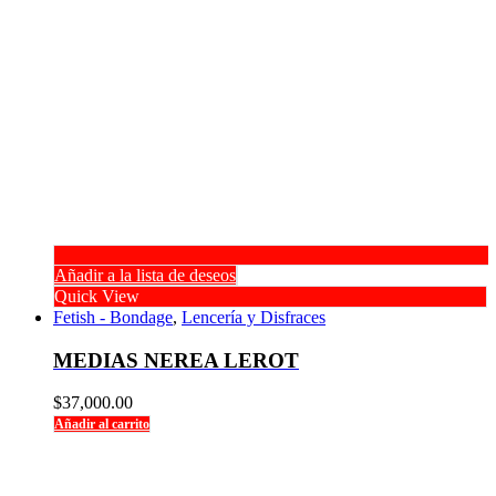
Añadir a la lista de deseos
Quick View
Fetish - Bondage
,
Lencería y Disfraces
MEDIAS NEREA LEROT
$
37,000.00
Añadir al carrito