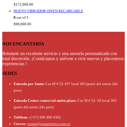
$
172,900.00
HUEVO VIBRADOR OWEN RECARGABLE
0
out of 5
$
98,000.00
NOS ENCANTARÍA
Brindarte un excelente servicio y una asesoría personalizada con
total discreción. ¡Contáctanos y atrévete a vivir nuevas y placenteras
experiencias !
SEDES
Entrada por Junin:
Cra 49 # 52-107 local 363 (patio del union 2do
piso)
Entrada Centro comercial unión plaza:
Cra 50 # 52- 50 local 363
(patio del unión 2do piso)
Teléfono :
(+57) 300 400 4302
Correo:
ventas@zonaerotica.com.co