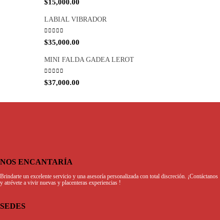
$
15,000.00
LABIAL VIBRADOR
0
out of 5
$
35,000.00
MINI FALDA GADEA LEROT
0
out of 5
$
37,000.00
NOS ENCANTARÍA
Brindarte un excelente servicio y una asesoría personalizada con total discreción. ¡Contáctanos
y atrévete a vivir nuevas y placenteras experiencias !
SEDES