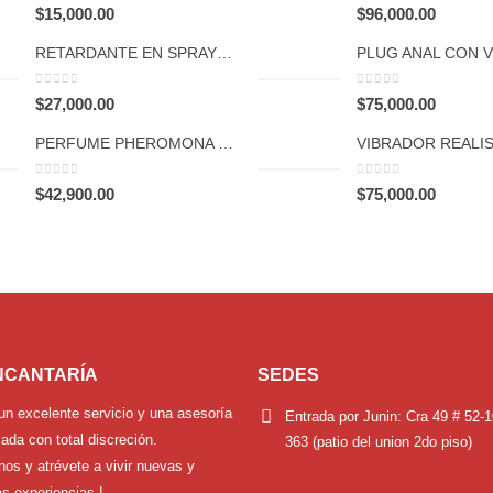
0
out of 5
0
out of 5
$
15,000.00
$
96,000.00
RETARDANTE EN SPRAY STUD 100 GLASS 8 ML
0
out of 5
0
out of 5
$
27,000.00
$
75,000.00
PERFUME PHEROMONA DAMA GOTERO X 10 ML SEN INTIMO
0
out of 5
0
out of 5
$
42,900.00
$
75,000.00
NCANTARÍA
SEDES
un excelente servicio y una asesoría
Entrada por Junin:
Cra 49 # 52-1
ada con total discreción.
363 (patio del union 2do piso)
nos y atrévete a vivir nuevas y
s experiencias !