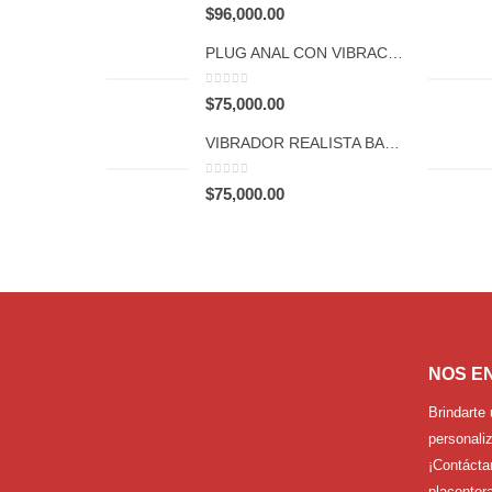
0
out of 5
$
96,000.00
PLUG ANAL CON VIBRACIÓN Y CONTROL POR APP FCT 1065
0
out of 5
$
75,000.00
VIBRADOR REALISTA BASIC GRUESO RECARGABLE FCT 1047
0
out of 5
$
75,000.00
NOS E
Brindarte 
personaliz
¡Contácta
placentera