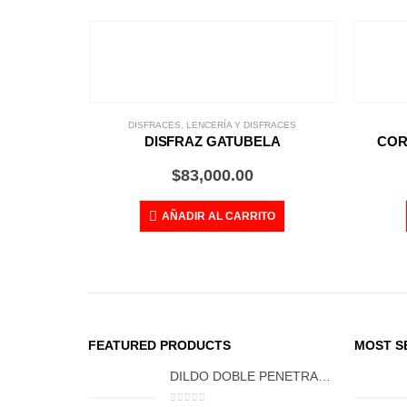
DISFRACES
,
LENCERÍA Y DISFRACES
DISFRAZ GATUBELA
COR
$
83,000.00
AÑADIR AL CARRITO
S
ME
FEATURED PRODUCTS
MOST S
DILDO DOBLE PENETRACIÓN GORAN FCT 1066
TO