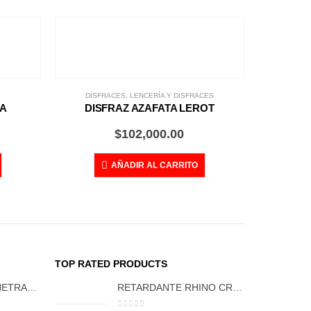
DISFRACES
,
LENCERÍA Y DISFRACES
LA
DISFRAZ AZAFATA LEROT
$
102,000.00
AÑADIR AL CARRITO
TRA
TOP RATED PRODUCTS
DILDO DOBLE PENETRACIÓN GORAN FCT 1066
RETARDANTE RHINO CREMA