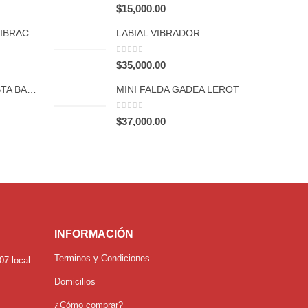
0
out of 5
$
15,000.00
PLUG ANAL CON VIBRACIÓN Y CONTROL POR APP FCT 1065
LABIAL VIBRADOR
0
out of 5
$
35,000.00
VIBRADOR REALISTA BASIC GRUESO RECARGABLE FCT 1047
MINI FALDA GADEA LEROT
0
out of 5
$
37,000.00
INFORMACIÓN
Terminos y Condiciones
07 local
Domicilios
¿Cómo comprar?