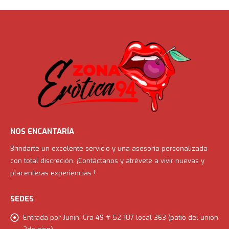
$120,000.00.
$108,000.00.
0
out of 5
$
25,900.00
NOS ENCANTARÍA
Brindarte un excelente servicio y una asesoría personalizada
con total discreción. ¡Contáctanos y atrévete a vivir nuevas y
placenteras experiencias !