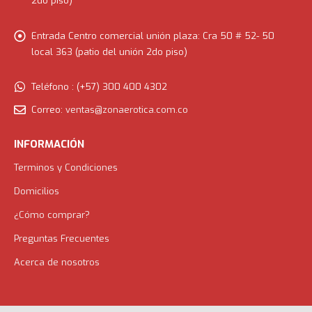
SEDES
Entrada por Junin:
Cra 49 # 52-107 local 363 (patio del union
2do piso)
Entrada Centro comercial unión plaza:
Cra 50 # 52- 50
local 363 (patio del unión 2do piso)
Teléfono :
(+57) 300 400 4302
Correo:
ventas@zonaerotica.com.co
INFORMACIÓN
Terminos y Condiciones
Domicilios
¿Cómo comprar?
Preguntas Frecuentes