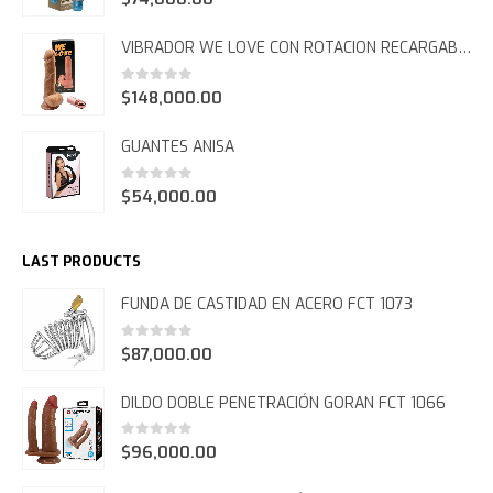
MOST SELLED PRODUCTS
VIBRADOR TSN MAX GRAY
0
out of 5
$
74,000.00
VIBRADOR WE LOVE CON ROTACION RECARGABLE FCT 1078
0
out of 5
$
148,000.00
GUANTES ANISA
0
out of 5
$
54,000.00
LAST PRODUCTS
FUNDA DE CASTIDAD EN ACERO FCT 1073
0
out of 5
$
87,000.00