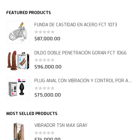
AÑADIR AL CARRITO
FEATURED PRODUCTS
FUNDA DE CASTIDAD EN ACERO FCT 1073
0
out of 5
$
87,000.00
DILDO DOBLE PENETRACIÓN GORAN FCT 1066
0
out of 5
$
96,000.00
PLUG ANAL CON VIBRACIÓN Y CONTROL POR APP FCT 1065
0
out of 5
$
75,000.00