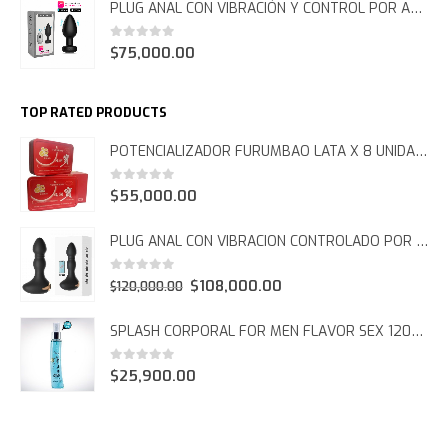
DILDO DOBLE PENETRACIÓN GORAN FCT 1066
0
out of 5
$
96,000.00
PLUG ANAL CON VIBRACIÓN Y CONTROL POR APP FCT 1065
0
out of 5
$
75,000.00
TOP RATED PRODUCTS
POTENCIALIZADOR FURUMBAO LATA X 8 UNIDADES
0
out of 5
$
55,000.00
PLUG ANAL CON VIBRACION CONTROLADO POR APP
0
out of 5
Original
Current
$
108,000.00
$
120,000.00
price
price
SPLASH CORPORAL FOR MEN FLAVOR SEX 120ML
was:
is: